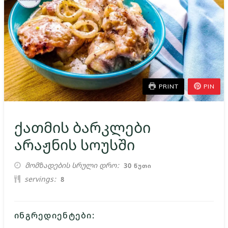
PRINT
PIN
ქათმის ბარკლები
არაჟნის სოუსში
ᲬᲣᲗᲘ
მომზადების სრული დრო
30
ᲬᲣᲗᲘ
servings
8
ᲘᲜᲒᲠᲔᲓᲘᲔᲜᲢᲔᲑᲘ: