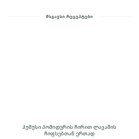
ᲛᲡᲒᲐᲕᲡᲘ ᲠᲔᲪᲔᲞᲢᲔᲑᲘ
ჰუმუსი პომიდვრის ჩირით ლავაშის
ჩიფსებთან ერთად