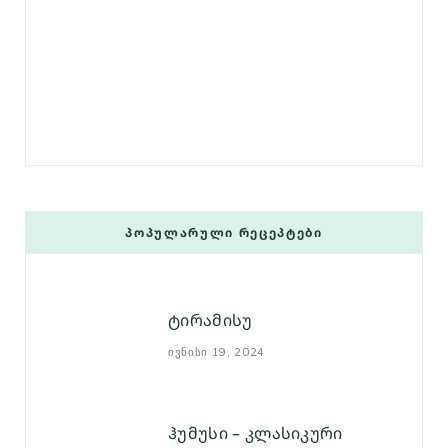
ᲞᲝᲞᲣᲚᲐᲠᲣᲚᲘ ᲠᲔᲪᲔᲞᲢᲔᲑᲘ
ტირამისუ
ᲘᲕᲜᲘᲡᲘ 19, 2024
ჰუმუსი – კლასიკური