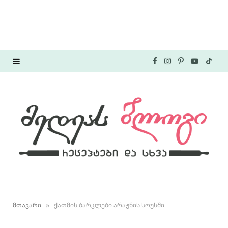
F
I
P
Y
T
a
n
i
o
i
c
s
n
u
k
e
t
t
T
T
b
a
e
u
o
o
g
r
b
k
o
r
e
e
»
მთავარი
ქათმის ბარკლები არაჟნის სოუსში
k
a
s