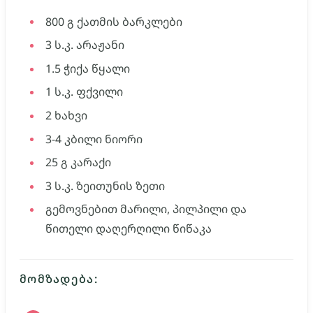
800
გ
ქათმის ბარკლები
3
ს.კ.
არაჟანი
1.5
ჭიქა
წყალი
1
ს.კ.
ფქვილი
2
ხახვი
3-4
კბილი
ნიორი
25
გ
კარაქი
3
ს.კ.
ზეითუნის ზეთი
გემოვნებით
მარილი, პილპილი და
წითელი დაღერღილი წიწაკა
ᲛᲝᲛᲖᲐᲓᲔᲑᲐ: