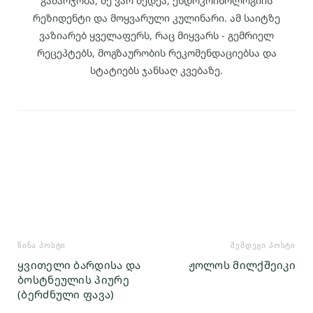
გამარჯობა, მე ვარ მედეა, ენდოკრინოლოგიის
რეზიდენტი და მოყვარული კულინარი. ამ საიტზე
ვაზიარებ ყველაფერს, რაც მიყვარს - გემრიელ
რეცეპტებს, მოგზაურობის რეკომენდაციებსა და
სტატიებს ჯანსაღ კვებაზე.
ᲬᲘᲜᲐ ᲞᲝᲡᲢᲘ
ᲨᲔᲛᲓᲔᲒᲘ ᲞᲝᲡᲢᲘ
ყვითელი ბარდისა და
ჟოლოს მილქშეიკი
ბოსტნეულის პიურე
(ბერძნული ფავა)