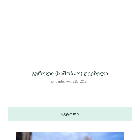
გურული (საშობაო) ღვეზელი
ᲓᲔᲙᲔᲛᲑᲔᲠᲘ 29, 2024
ᲐᲕᲢᲝᲠᲘ