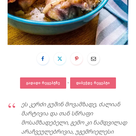
-
ᲒᲐᲓᲐᲓᲘ ᲠᲔᲪᲔᲞᲢᲖᲔ
ᲓᲐᲑᲔᲭᲓᲔ ᲠᲔᲪᲔᲞᲢᲘ
ეს კერძი გუშინ მოვამზადე, ძალიან
მარტივია და თან სწრაფი
მოსამზადებელი, გემო კი ნამდვილად
არაჩვეულებრივია, უგემრიელესი