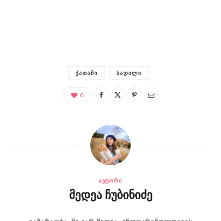
ᲥᲐᲗᲐᲛᲘ
ᲡᲐᲓᲘᲚᲘ
0
ᲐᲕᲢᲝᲠᲘ
მედეა ჩუბინიძე