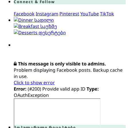
Connect & Follow
Facebook
Instagram
Pinterest
YouTube
TikTok
სადილი
საუზმე
დესერტები
This message is only visible to admins.
Problem displaying Facebook posts. Backup cache
in use.
Click to show error
Error:
(#200) Provide valid app ID
Type:
OAuthException
პოპულარული რეცეპტები