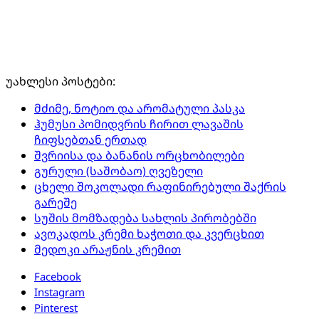
უახლესი პოსტები:
მძიმე, ნოტიო და არომატული პასკა
ჰუმუსი პომიდვრის ჩირით ლავაშის
ჩიფსებთან ერთად
შვრიისა და ბანანის ორცხობილები
გურული (საშობაო) ღვეზელი
ცხელი შოკოლადი რაფინირებული შაქრის
გარეშე
სუშის მომზადება სახლის პირობებში
ავოკადოს კრემი ხაჭოთი და კვერცხით
მედოკი არაჟნის კრემით
Facebook
Instagram
Pinterest