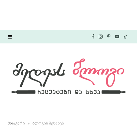
F
I
P
Y
T
a
n
i
o
i
c
s
n
u
k
e
t
t
T
T
b
a
e
u
o
o
g
r
b
k
o
r
e
e
»
მთავარი
ბლოგის შესახებ
k
a
s