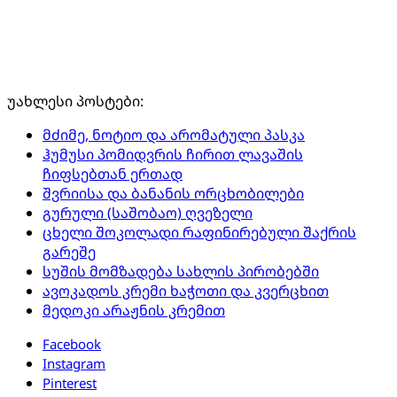
უახლესი პოსტები:
მძიმე, ნოტიო და არომატული პასკა
ჰუმუსი პომიდვრის ჩირით ლავაშის
ჩიფსებთან ერთად
შვრიისა და ბანანის ორცხობილები
გურული (საშობაო) ღვეზელი
ცხელი შოკოლადი რაფინირებული შაქრის
გარეშე
სუშის მომზადება სახლის პირობებში
ავოკადოს კრემი ხაჭოთი და კვერცხით
მედოკი არაჟნის კრემით
Facebook
Instagram
Pinterest