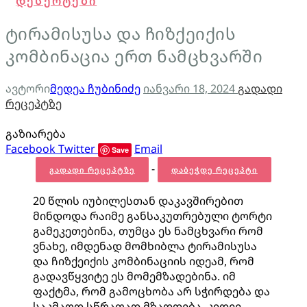
დესერტები
ტირამისუსა და ჩიზქეიქის
კომბინაცია ერთ ნამცხვარში
ავტორი
მედეა ჩუბინიძე
იანვარი 18, 2024
გადადი
რეცეპტზე
გაზიარება
Facebook
Twitter
Email
Save
-
ᲒᲐᲓᲐᲓᲘ ᲠᲔᲪᲔᲞᲢᲖᲔ
ᲓᲐᲑᲔᲭᲓᲔ ᲠᲔᲪᲔᲞᲢᲘ
20 წლის იუბილესთან დაკავშირებით
მინდოდა რაიმე განსაკუთრებული ტორტი
გამეკეთებინა, თუმცა ეს ნამცხვარი რომ
ვნახე, იმდენად მომხიბლა ტირამისუსა
და ჩიზქეიქის კომბინაციის იდეამ, რომ
გადავწყვიტე ეს მომემზადებინა. იმ
ფაქტმა, რომ გამოცხობა არ სჭირდება და
საკმაოდ სწრაფად მზადდება, კიდევ