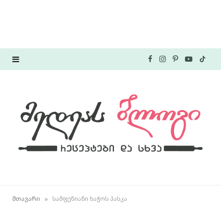
F
I
P
Y
T
a
n
i
o
i
c
s
n
u
k
e
t
t
T
T
b
a
e
u
o
o
g
r
b
k
o
r
e
e
»
მთავარი
სამფენიანი ხაჭოს პასკა
k
a
s