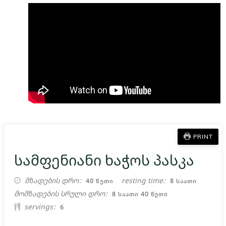
PRINT
სამფენიანი ხაჭოს პასკა
ᲬᲣᲗᲘ
ᲡᲐᲐᲗᲘ
მზადების დრო
resting time
40
8
ᲬᲣᲗᲘ
ᲡᲐᲐᲗᲘ
ᲡᲐᲐᲗᲘ
ᲬᲣᲗᲘ
მომზადების სრული დრო
8
40
ᲡᲐᲐᲗᲘ
ᲬᲣᲗᲘ
servings
6