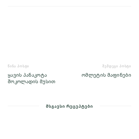
ᲬᲘᲜᲐ ᲞᲝᲡᲢᲘ
ᲨᲔᲛᲓᲔᲒᲘ ᲞᲝᲡᲢᲘ
ყავის პანაკოტა
ომლეტის მაფინები
შოკოლადის მუსით
ᲛᲡᲒᲐᲕᲡᲘ ᲠᲔᲪᲔᲞᲢᲔᲑᲘ