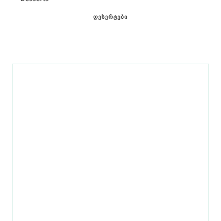
ᲓᲔᲡᲔᲠᲢᲔᲑᲘ