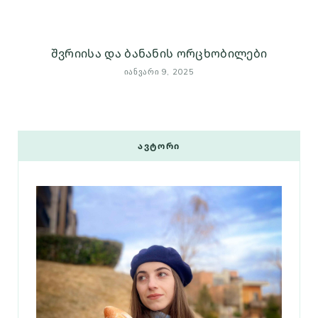
შვრიისა და ბანანის ორცხობილები
ᲘᲐᲜᲕᲐᲠᲘ 9, 2025
ᲐᲕᲢᲝᲠᲘ