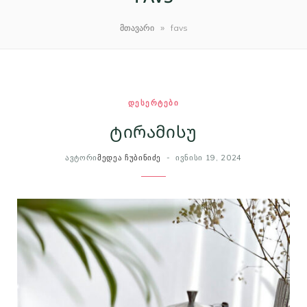
m
t
»
მთავარი
favs
ᲓᲔᲡᲔᲠᲢᲔᲑᲘ
ტირამისუ
ᲐᲕᲢᲝᲠᲘ
ᲛᲔᲓᲔᲐ ᲩᲣᲑᲘᲜᲘᲫᲔ
ᲘᲕᲜᲘᲡᲘ 19, 2024