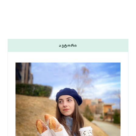
ᲐᲕᲢᲝᲠᲘ