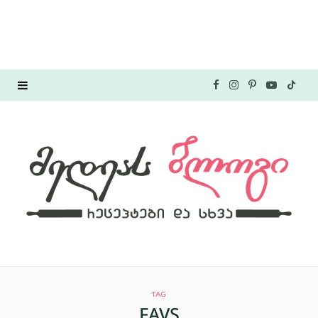
F
I
P
Y
T
a
n
i
o
i
c
s
n
u
k
e
t
t
T
T
b
a
e
u
o
o
g
r
b
k
o
r
e
e
TAG
k
a
s
FAVS