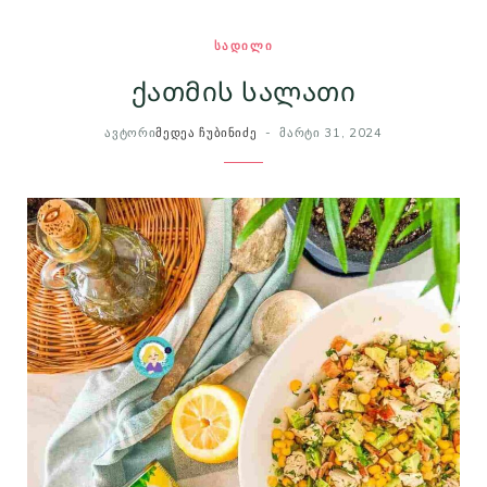
ᲡᲐᲓᲘᲚᲘ
ქათმის სალათი
ᲐᲕᲢᲝᲠᲘ
ᲛᲔᲓᲔᲐ ᲩᲣᲑᲘᲜᲘᲫᲔ
ᲛᲐᲠᲢᲘ 31, 2024